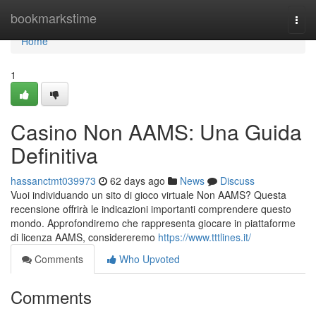
Home
bookmarkstime
Togg
navi
Home
1
Casino Non AAMS: Una Guida
Definitiva
hassanctmt039973
62 days ago
News
Discuss
Vuoi individuando un sito di gioco virtuale Non AAMS? Questa
recensione offrirà le indicazioni importanti comprendere questo
mondo. Approfondiremo che rappresenta giocare in piattaforme
di licenza AAMS, considereremo
https://www.tttlines.it/
Comments
Who Upvoted
Comments