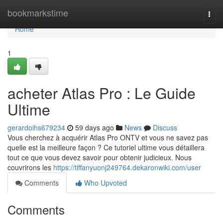
Home
bookmarkstime
Togg
navi
Home
1
acheter Atlas Pro : Le Guide
Ultime
gerardoihs679234
59 days ago
News
Discuss
Vous cherchez à acquérir Atlas Pro ONTV et vous ne savez pas
quelle est la meilleure façon ? Ce tutoriel ultime vous détaillera
tout ce que vous devez savoir pour obtenir judicieux. Nous
couvrirons les
https://tiffanyuonj249764.dekaronwiki.com/user
Comments
Who Upvoted
Comments