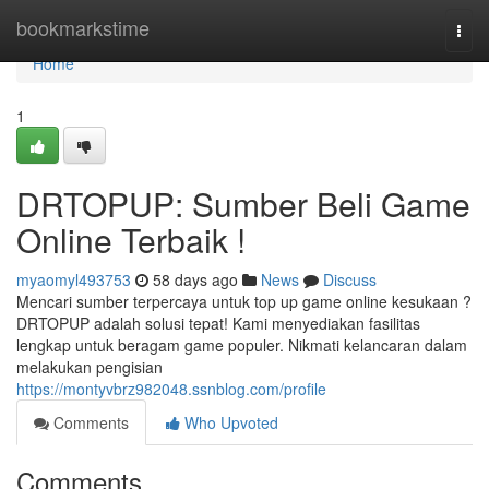
Home
bookmarkstime
Togg
navi
Home
1
DRTOPUP: Sumber Beli Game
Online Terbaik !
myaomyl493753
58 days ago
News
Discuss
Mencari sumber terpercaya untuk top up game online kesukaan ?
DRTOPUP adalah solusi tepat! Kami menyediakan fasilitas
lengkap untuk beragam game populer. Nikmati kelancaran dalam
melakukan pengisian
https://montyvbrz982048.ssnblog.com/profile
Comments
Who Upvoted
Comments