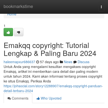
Home
bookmarkstime
Togg
navi
Home
1
Emakqq copyright: Tutorial
Lengkap & Paling Baru 2024
haleemapxur686637
57 days ago
News
Discuss
Untuk Anda yang mengalami kesulitan mengakses copyright
Emakqq, artikel ini memberikan cara detail dan paling modern
untuk tahun 2024. Kami akan informasi tentang proses copyright
ke situs Emakqq. Periksa Anda
https://johsocial.com/story12288907/emakqq-copyright-panduan-
detail-terbaru-2024
Comments
Who Upvoted