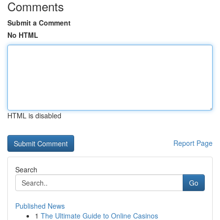
Comments
Submit a Comment
No HTML
HTML is disabled
Report Page
Search
Go
Published News
1
The Ultimate Guide to Online Casinos