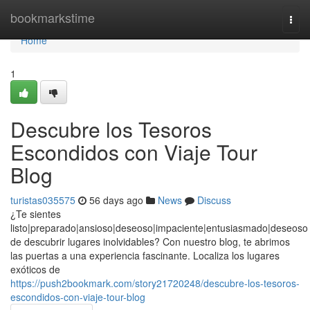
Home
bookmarkstime
Togg
navi
Home
1
Descubre los Tesoros
Escondidos con Viaje Tour
Blog
turistas035575
56 days ago
News
Discuss
¿Te sientes
listo|preparado|ansioso|deseoso|impaciente|entusiasmado|deseoso
de descubrir lugares inolvidables? Con nuestro blog, te abrimos
las puertas a una experiencia fascinante. Localiza los lugares
exóticos de
https://push2bookmark.com/story21720248/descubre-los-tesoros-
escondidos-con-viaje-tour-blog