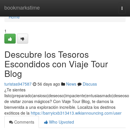
Home
bookmarkstime
Togg
navi
Home
1
Descubre los Tesoros
Escondidos con Viaje Tour
Blog
turistas947587
56 days ago
News
Discuss
¿Te sientes
listo|preparado|ansioso|deseoso|impaciente|entusiasmado|deseoso
de visitar zonas mágicos? Con Viaje Tour Blog, te damos la
bienvenida a una exploración increíble. Localiza los destinos
exóticos de la
https://barryicxb313413.wikiannouncing.com/user
Comments
Who Upvoted