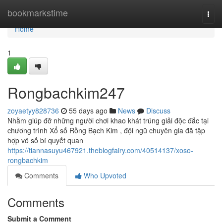
Home
bookmarkstime
Togg
navi
Home
1
Rongbachkim247
zoyaetyy828736
55 days ago
News
Discuss
Nhằm giúp đỡ những người chơi khao khát trúng giải độc đắc tại
chương trình Xổ số Rồng Bạch Kim , đội ngũ chuyên gia đã tập
hợp vô số bí quyết quan
https://tiannasuyu467921.theblogfairy.com/40514137/xoso-
rongbachkim
Comments
Who Upvoted
Comments
Submit a Comment