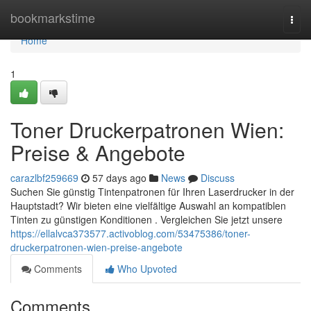
Home
bookmarkstime
Togg
navi
Home
1
Toner Druckerpatronen Wien:
Preise & Angebote
carazlbf259669
57 days ago
News
Discuss
Suchen Sie günstig Tintenpatronen für Ihren Laserdrucker in der
Hauptstadt? Wir bieten eine vielfältige Auswahl an kompatiblen
Tinten zu günstigen Konditionen . Vergleichen Sie jetzt unsere
https://ellalvca373577.activoblog.com/53475386/toner-
druckerpatronen-wien-preise-angebote
Comments
Who Upvoted
Comments