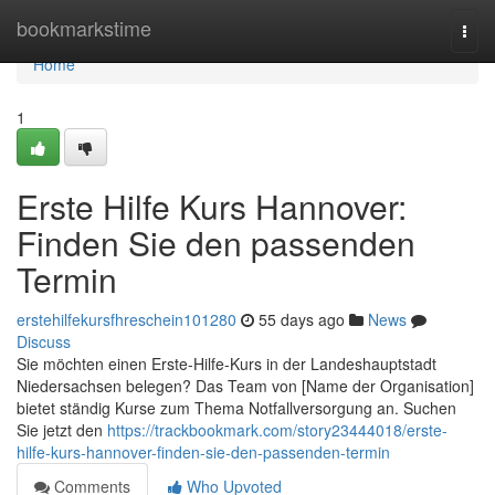
Home
bookmarkstime
Togg
navi
Home
1
Erste Hilfe Kurs Hannover:
Finden Sie den passenden
Termin
erstehilfekursfhreschein101280
55 days ago
News
Discuss
Sie möchten einen Erste-Hilfe-Kurs in der Landeshauptstadt
Niedersachsen belegen? Das Team von [Name der Organisation]
bietet ständig Kurse zum Thema Notfallversorgung an. Suchen
Sie jetzt den
https://trackbookmark.com/story23444018/erste-
hilfe-kurs-hannover-finden-sie-den-passenden-termin
Comments
Who Upvoted