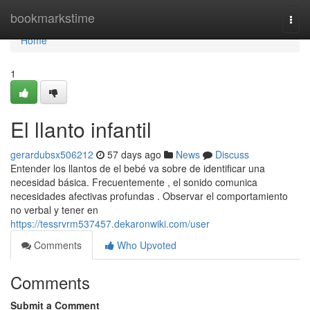
Home
bookmarkstime
Togg
navi
Home
1
El llanto infantil
gerardubsx506212
57 days ago
News
Discuss
Entender los llantos de el bebé va sobre de identificar una
necesidad básica. Frecuentemente , el sonido comunica
necesidades afectivas profundas . Observar el comportamiento
no verbal y tener en
https://tessrvrm537457.dekaronwiki.com/user
Comments
Who Upvoted
Comments
Submit a Comment