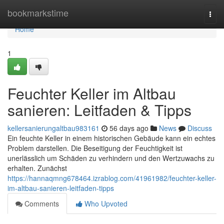
Home
bookmarkstime
Togg
navi
Home
1
Feuchter Keller im Altbau
sanieren: Leitfaden & Tipps
kellersanierungaltbau983161
56 days ago
News
Discuss
Ein feuchte Keller in einem historischen Gebäude kann ein echtes
Problem darstellen. Die Beseitigung der Feuchtigkeit ist
unerlässlich um Schäden zu verhindern und den Wertzuwachs zu
erhalten. Zunächst
https://hannaqmng678464.izrablog.com/41961982/feuchter-keller-
im-altbau-sanieren-leitfaden-tipps
Comments
Who Upvoted