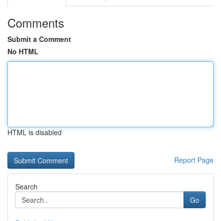
Comments
Submit a Comment
No HTML
HTML is disabled
Report Page
Search
Go