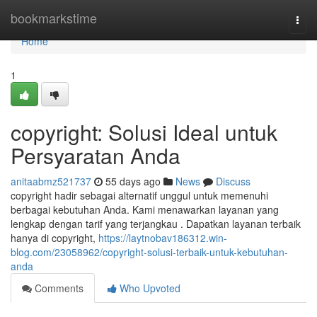
Home
bookmarkstime
Togg
navi
Home
1
copyright: Solusi Ideal untuk
Persyaratan Anda
anitaabmz521737
55 days ago
News
Discuss
copyright hadir sebagai alternatif unggul untuk memenuhi
berbagai kebutuhan Anda. Kami menawarkan layanan yang
lengkap dengan tarif yang terjangkau . Dapatkan layanan terbaik
hanya di copyright,
https://laytnobav186312.win-
blog.com/23058962/copyright-solusi-terbaik-untuk-kebutuhan-
anda
Comments
Who Upvoted