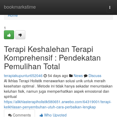
Home
bookmarkstime
Togg
navi
Home
1
Terapi Keshalehan Terapi
Komprehensif : Pendekatan
Pemulihan Total
terapiakupuntur652046
54 days ago
News
Discuss
Al Ikhlas Terapi Holistik menawarkan solusi unik untuk meraih
kesehatan optimal . Metode ini tidak hanya sekadar menuntaskan
keluhan fisik, namun juga memperhatikan aspek emosional dan
spiritual
https://alikhlasterapiholistik580651.arwebo.com/64319001/terapi-
keikhlasan-penyembuhan-utuh-cara-perbaikan-lengkap
Comments
Who Upvoted