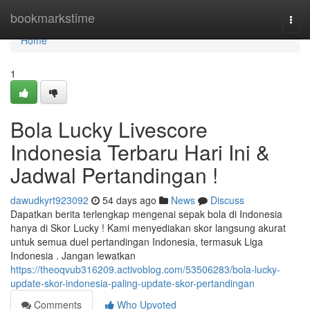
Home
bookmarkstime
Togg
navi
Home
1
Bola Lucky Livescore
Indonesia Terbaru Hari Ini &
Jadwal Pertandingan !
dawudkyrt923092
54 days ago
News
Discuss
Dapatkan berita terlengkap mengenai sepak bola di Indonesia
hanya di Skor Lucky ! Kami menyediakan skor langsung akurat
untuk semua duel pertandingan Indonesia, termasuk Liga
Indonesia . Jangan lewatkan
https://theoqvub316209.activoblog.com/53506283/bola-lucky-
update-skor-indonesia-paling-update-skor-pertandingan
Comments
Who Upvoted