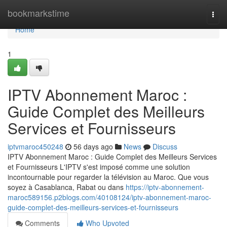
Home
bookmarkstime
Togg
navi
Home
1
IPTV Abonnement Maroc :
Guide Complet des Meilleurs
Services et Fournisseurs
iptvmaroc450248
56 days ago
News
Discuss
IPTV Abonnement Maroc : Guide Complet des Meilleurs Services
et Fournisseurs L'IPTV s'est imposé comme une solution
incontournable pour regarder la télévision au Maroc. Que vous
soyez à Casablanca, Rabat ou dans
https://iptv-abonnement-
maroc589156.p2blogs.com/40108124/iptv-abonnement-maroc-
guide-complet-des-meilleurs-services-et-fournisseurs
Comments
Who Upvoted