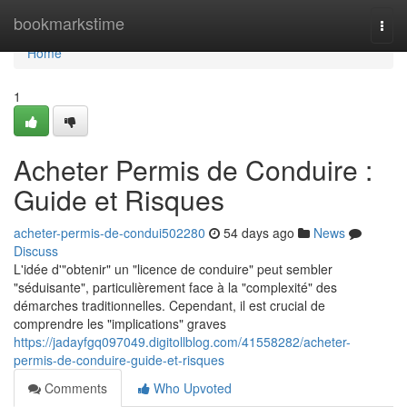
Home
bookmarkstime
Togg
navi
Home
1
Acheter Permis de Conduire :
Guide et Risques
acheter-permis-de-condui502280
54 days ago
News
Discuss
L'idée d'"obtenir" un "licence de conduire" peut sembler
"séduisante", particulièrement face à la "complexité" des
démarches traditionnelles. Cependant, il est crucial de
comprendre les "implications" graves
https://jadayfgq097049.digitollblog.com/41558282/acheter-
permis-de-conduire-guide-et-risques
Comments
Who Upvoted