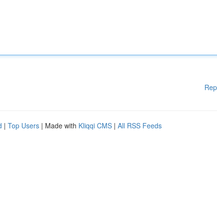
Rep
d
|
Top Users
| Made with
Kliqqi CMS
|
All RSS Feeds