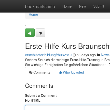
Home
bookmarkstime
Home
New
Submit
Home
1
Erste Hilfe Kurs Braunsc
erstehilfefortbildungfrb062819
53 days ago
News
Sichern Sie sich die wichtige Erste-Hilfe-Training in B
Sie wichtige Fertigkeiten für gefährlichen Situationen.
Comments
Who Upvoted
Comments
Submit a Comment
No HTML