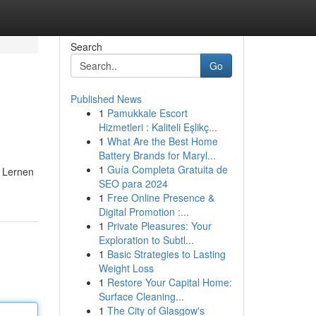
Search
Go
Published News
1
Pamukkale Escort
Hizmetleri : Kaliteli Eşlikç...
1
What Are the Best Home
Battery Brands for Maryl...
1
Guía Completa Gratuita de
. Lernen
SEO para 2024
1
Free Online Presence &
Digital Promotion :...
1
Private Pleasures: Your
Exploration to Subtl...
1
Basic Strategies to Lasting
Weight Loss
1
Restore Your Capital Home:
Surface Cleaning...
1
The City of Glasgow's