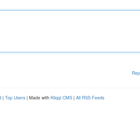
Rep
d
|
Top Users
| Made with
Kliqqi CMS
|
All RSS Feeds