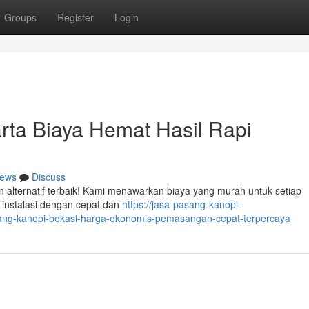
Groups
Register
Login
rta Biaya Hemat Hasil Rapi
ews
Discuss
n alternatif terbaik! Kami menawarkan biaya yang murah untuk setiap
 instalasi dengan cepat dan
https://jasa-pasang-kanopi-
sang-kanopi-bekasi-harga-ekonomis-pemasangan-cepat-terpercaya