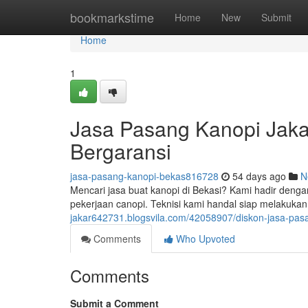
Home
bookmarkstime
Home
New
Submit
Home
1
Jasa Pasang Kanopi Jaka
Bergaransi
jasa-pasang-kanopi-bekas816728
54 days ago
N
Mencari jasa buat kanopi di Bekasi? Kami hadir denga
pekerjaan canopi. Teknisi kami handal siap melakukan
jakar642731.blogsvila.com/42058907/diskon-jasa-pa
Comments
Who Upvoted
Comments
Submit a Comment