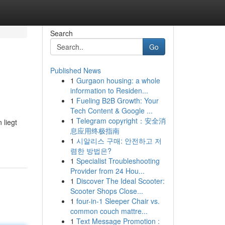
Search
Go
Published News
1
Gurgaon housing: a whole
information to Residen...
1
Fueling B2B Growth: Your
Tech Content & Google ...
1
Telegram copyright：安全消
 liegt
息应用终极指南
1
시알리스 구매: 안전하고 저
렴한 방법은?
1
Specialist Troubleshooting
Provider from 24 Hou...
1
Discover The Ideal Scooter:
Scooter Shops Close...
1
four-in-1 Sleeper Chair vs.
common couch mattre...
1
Text Message Promotion :