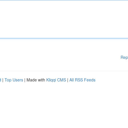
Rep
d
|
Top Users
| Made with
Kliqqi CMS
|
All RSS Feeds