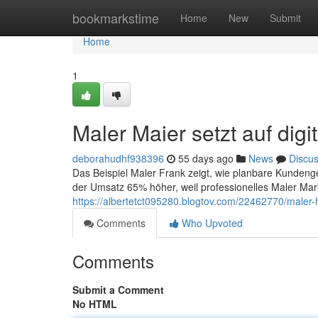
Home
bookmarkstime
Home
New
Submit
Home
1
Maler Maier setzt auf di
deborahudhf938396
55 days ago
News
Discu
Das Beispiel Maler Frank zeigt, wie planbare Kundeng
der Umsatz 65% höher, weil professionelles Maler Ma
https://albertetct095280.blogtov.com/22462770/maler
Comments
Who Upvoted
Comments
Submit a Comment
No HTML