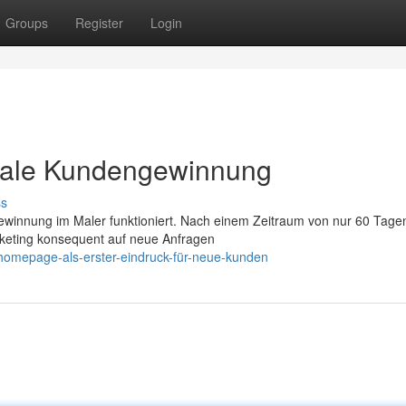
Groups
Register
Login
gitale Kundengewinnung
ss
ewinnung im Maler funktioniert. Nach einem Zeitraum von nur 60 Tagen
rketing konsequent auf neue Anfragen
-homepage-als-erster-eindruck-für-neue-kunden