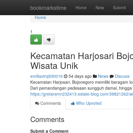
Home
bookmarkstime
Home
New
Submit
Home
1
Kecamatan Harjosari Bo
Wisata Unik
emiliaxtrq930016
54 days ago
News
Discuss
Kecamatan Harjosari, Bojonegoro memiliki beragam lok
Dari pemandangan pedesaan sungguh damai, hingga 
https://gretarsmn232413.estate-blog.com/39821262/w
Comments
Who Upvoted
Comments
Submit a Comment