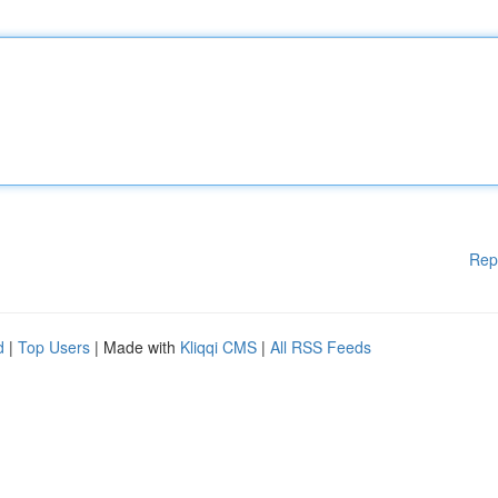
Rep
d
|
Top Users
| Made with
Kliqqi CMS
|
All RSS Feeds