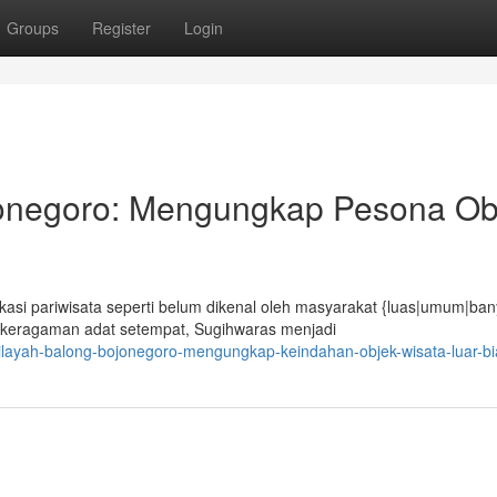
Groups
Register
Login
jonegoro: Mengungkap Pesona Ob
asi pariwisata seperti belum dikenal oleh masyarakat {luas|umum|ban
keragaman adat setempat, Sugihwaras menjadi
ilayah-balong-bojonegoro-mengungkap-keindahan-objek-wisata-luar-b