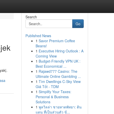
Search
Go
Published News
1
Savor Premium Coffee
jek
Beans!
1
Executive Hiring Outlook : A
Coming View
1
Budget-Friendly VPN UK :
Best Economical ...
yak|.
1
Rajawd777 Casino: The
Ultimate Online Gambling ...
iasa
1
Tìm Dwellings C-Sky View
Giá Tốt - TDM
1
Simplify Your Taxes:
Personal & Business
Solutions
1
พูลวิลล่า ชายหาดพัทยา: ดิน
แดน ที่เป็นส่วนตัว ข้...