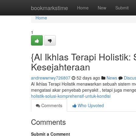
Home
bookmarkstime
Home
New
Submit
Home
1
{Al Ikhlas Terapi Holistik
Kesejahteraan
andrewwnwy726807
52 days ago
News
Discu
Al Ikhlas Terapi Holistik menawarkan sebuah sistem m
mengatasi akar penyebab penyakit , tetapi juga meng
holistik-solusi-komprehensif-untuk-kondisi
Comments
Who Upvoted
Comments
Submit a Comment