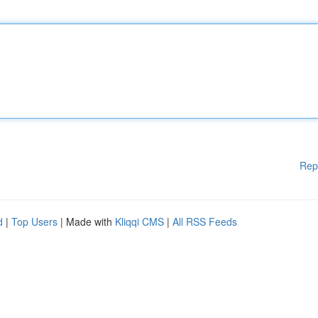
Rep
d
|
Top Users
| Made with
Kliqqi CMS
|
All RSS Feeds