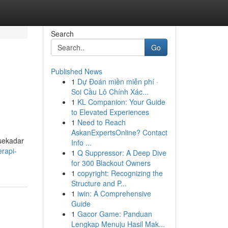
Search
Go
Published News
1
Dự Đoán miền miễn phí ·
Soi Cầu Lô Chính Xác...
1
KL Companion: Your Guide
to Elevated Experiences
1
Need to Reach
AskanExpertsOnline? Contact
 sekadar
Info ...
erapi-
1
Q Suppressor: A Deep Dive
for 300 Blackout Owners
1
copyright: Recognizing the
Structure and P...
1
iwin: A Comprehensive
Guide
1
Gacor Game: Panduan
Lengkap Menuju Hasil Mak...