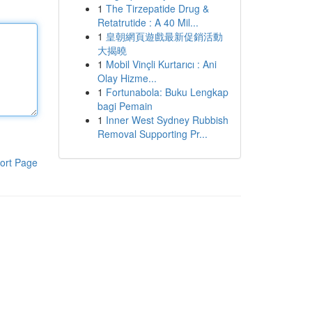
1
The Tirzepatide Drug &
Retatrutide : A 40 Mil...
1
皇朝網頁遊戲最新促銷活動
大揭曉
1
Mobil Vinçli Kurtarıcı : Ani
Olay Hizme...
1
Fortunabola: Buku Lengkap
bagi Pemain
1
Inner West Sydney Rubbish
Removal Supporting Pr...
ort Page