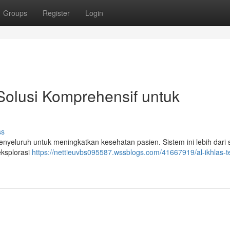
Groups
Register
Login
: Solusi Komprehensif untuk
ss
enyeluruh untuk meningkatkan kesehatan pasien. Sistem ini lebih dari
eksplorasi
https://nettieuvbs095587.wssblogs.com/41667919/al-ikhlas-t