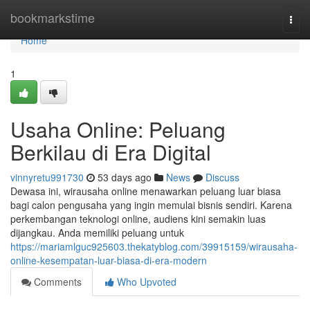
Home
bookmarkstime
Togg
navi
Home
1
Usaha Online: Peluang
Berkilau di Era Digital
vinnyretu991730
53 days ago
News
Discuss
Dewasa ini, wirausaha online menawarkan peluang luar biasa
bagi calon pengusaha yang ingin memulai bisnis sendiri. Karena
perkembangan teknologi online, audiens kini semakin luas
dijangkau. Anda memiliki peluang untuk
https://mariamlguc925603.thekatyblog.com/39915159/wirausaha-
online-kesempatan-luar-biasa-di-era-modern
Comments
Who Upvoted