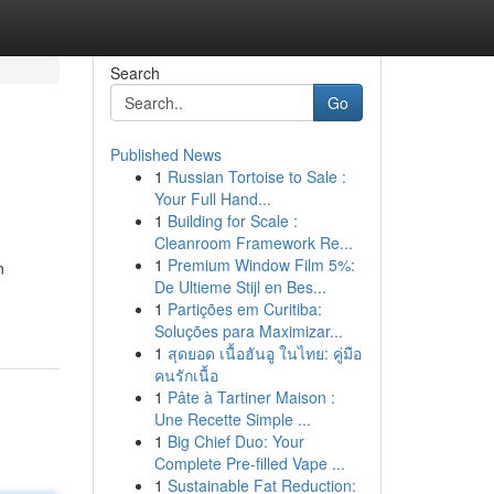
Search
Go
Published News
1
Russian Tortoise to Sale :
Your Full Hand...
1
Building for Scale :
Cleanroom Framework Re...
1
Premium Window Film 5%:
n
De Ultieme Stijl en Bes...
1
Partições em Curitiba:
Soluções para Maximizar...
1
สุดยอด เนื้อฮันอู ในไทย: คู่มือ
คนรักเนื้อ
1
Pâte à Tartiner Maison :
Une Recette Simple ...
1
Big Chief Duo: Your
Complete Pre-filled Vape ...
1
Sustainable Fat Reduction: