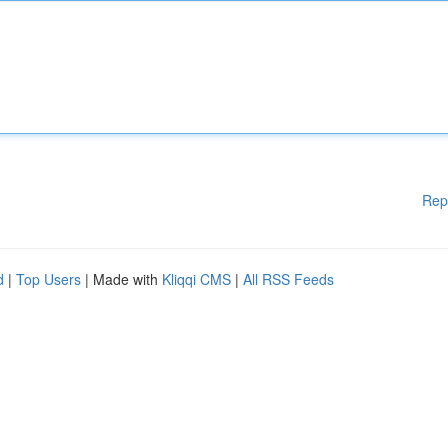
Rep
d
|
Top Users
| Made with
Kliqqi CMS
|
All RSS Feeds