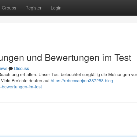
Groups
Register
Login
ungen und Bewertungen im Test
ews
Discuss
eachtung erhalten. Unser Test beleuchtet sorgfältig die Meinungen vo
Viele Berichte deuten auf
https://rebeccaejmo387258.blog-
-bewertungen-im-test