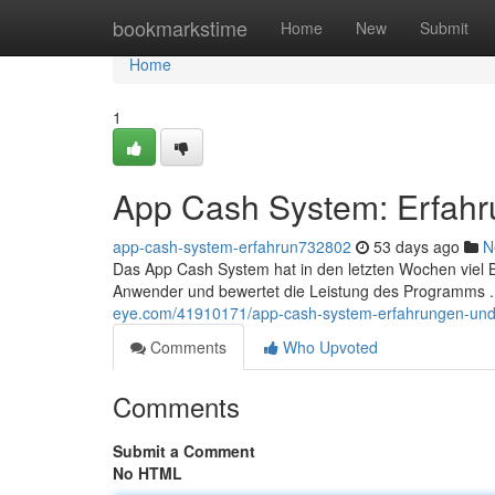
Home
bookmarkstime
Home
New
Submit
Home
1
App Cash System: Erfahr
app-cash-system-erfahrun732802
53 days ago
N
Das App Cash System hat in den letzten Wochen viel B
Anwender und bewertet die Leistung des Programms . 
eye.com/41910171/app-cash-system-erfahrungen-und
Comments
Who Upvoted
Comments
Submit a Comment
No HTML