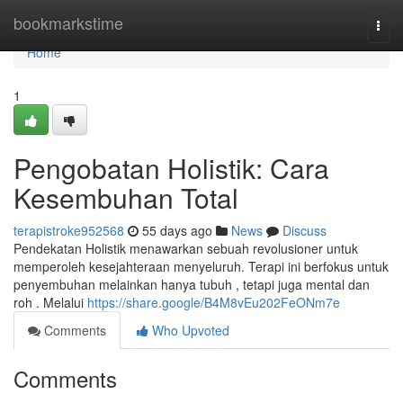
Home
bookmarkstime
Togg
navi
Home
1
Pengobatan Holistik: Cara
Kesembuhan Total
terapistroke952568
55 days ago
News
Discuss
Pendekatan Holistik menawarkan sebuah revolusioner untuk
memperoleh kesejahteraan menyeluruh. Terapi ini berfokus untuk
penyembuhan melainkan hanya tubuh , tetapi juga mental dan
roh . Melalui
https://share.google/B4M8vEu202FeONm7e
Comments
Who Upvoted
Comments