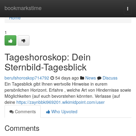
Home
bookmarkstime
Togg
navi
Home
1
Tageshoroskop: Dein
Sternbild-Tagesblick
berufshoroskop714792
54 days ago
News
Discuss
Ein Tagesblick gibt Ihnen wertvolle Hinweise in eurem
persönlichen Horizont. Erfahre , welche Art von Hindernisse sowie
Möglichkeiten {auf euch bevorstehen könnten. Verlasse {auf
deine
https://zaynbbki969201.wikimidpoint.com/user
Comments
Who Upvoted
Comments