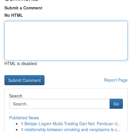
Submit a Comment
No HTML
HTML is disabled
Report Page
Search
Go
Published News
1
Belajar Logam Mulia Trading Dari Nol: Panduan U...
1
relationship between smoking and neoplasms is c...