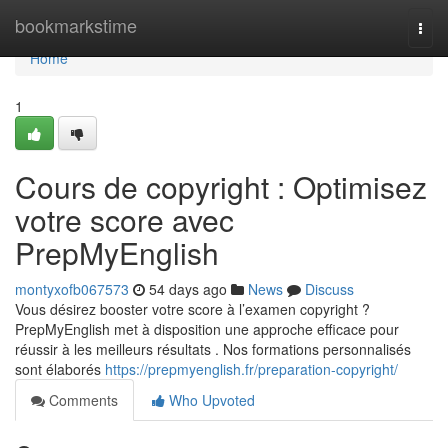
Home
bookmarkstime
Togg
navi
Home
1
Cours de copyright : Optimisez
votre score avec
PrepMyEnglish
montyxofb067573
54 days ago
News
Discuss
Vous désirez booster votre score à l’examen copyright ?
PrepMyEnglish met à disposition une approche efficace pour
réussir à les meilleurs résultats . Nos formations personnalisés
sont élaborés
https://prepmyenglish.fr/preparation-copyright/
Comments
Who Upvoted