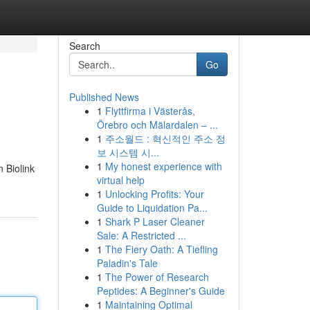
Search
Go
Published News
1
Flyttfirma i Västerås,
Örebro och Mälardalen – ...
1
주소월드 : 혁신적인 주소 정
보 시스템 시...
1
My honest experience with
 Biolink
virtual help
1
Unlocking Profits: Your
Guide to Liquidation Pa...
1
Shark P Laser Cleaner
Sale: A Restricted ...
1
The Fiery Oath: A Tiefling
Paladin's Tale
1
The Power of Research
Peptides: A Beginner's Guide
1
Maintaining Optimal