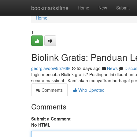
Home
bookmarkstime
Home
New
Submit
Home
1
Biolink Gratis: Panduan 
georgiavqow557696
52 days ago
News
Discu
Ingin mencoba Biolink gratis? Postingan ini dibuat u
secara maksimal . Kami akan menyajikan berbagai pe
Comments
Who Upvoted
Comments
Submit a Comment
No HTML