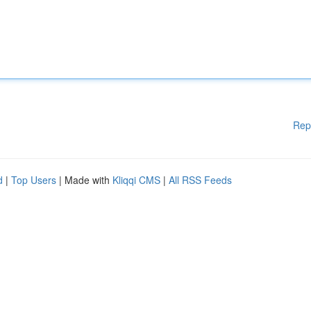
Rep
d
|
Top Users
| Made with
Kliqqi CMS
|
All RSS Feeds