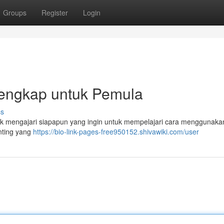
Groups
Register
Login
Lengkap untuk Pemula
ss
ntuk mengajari siapapun yang ingin untuk mempelajari cara menggunakan
nting yang
https://bio-link-pages-free950152.shivawiki.com/user