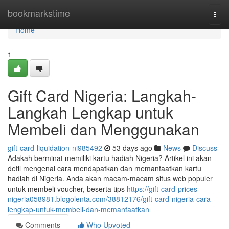
Home
bookmarkstime
Togg
navi
Home
1
Gift Card Nigeria: Langkah-
Langkah Lengkap untuk
Membeli dan Menggunakan
gift-card-liquidation-ni985492
53 days ago
News
Discuss
Adakah berminat memiliki kartu hadiah Nigeria? Artikel ini akan
detil mengenai cara mendapatkan dan memanfaatkan kartu
hadiah di Nigeria. Anda akan macam-macam situs web populer
untuk membeli voucher, beserta tips
https://gift-card-prices-
nigeria058981.blogolenta.com/38812176/gift-card-nigeria-cara-
lengkap-untuk-membeli-dan-memanfaatkan
Comments
Who Upvoted