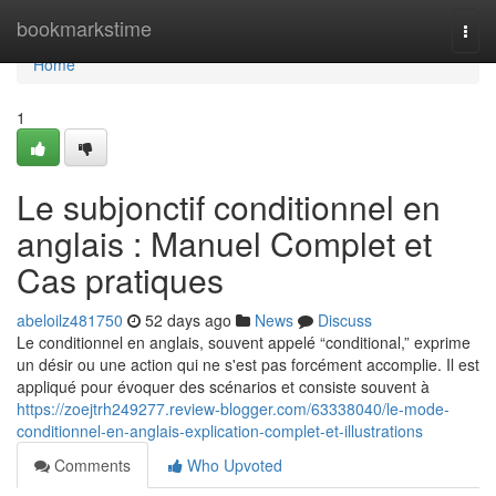
Home
bookmarkstime
Togg
navi
Home
1
Le subjonctif conditionnel en
anglais : Manuel Complet et
Cas pratiques
abeloilz481750
52 days ago
News
Discuss
Le conditionnel en anglais, souvent appelé “conditional,” exprime
un désir ou une action qui ne s'est pas forcément accomplie. Il est
appliqué pour évoquer des scénarios et consiste souvent à
https://zoejtrh249277.review-blogger.com/63338040/le-mode-
conditionnel-en-anglais-explication-complet-et-illustrations
Comments
Who Upvoted