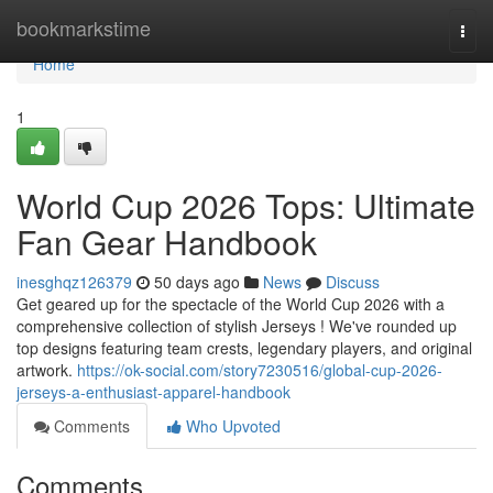
Home
bookmarkstime
Togg
navi
Home
1
World Cup 2026 Tops: Ultimate
Fan Gear Handbook
inesghqz126379
50 days ago
News
Discuss
Get geared up for the spectacle of the World Cup 2026 with a
comprehensive collection of stylish Jerseys ! We've rounded up
top designs featuring team crests, legendary players, and original
artwork.
https://ok-social.com/story7230516/global-cup-2026-
jerseys-a-enthusiast-apparel-handbook
Comments
Who Upvoted
Comments