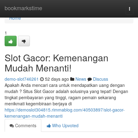
Home
bookmarkstime
Togg
navi
Home
1
Slot Gacor: Kemenangan
Mudah Menanti!
demo-slot746261
52 days ago
News
Discuss
Apakah Anda mencari cara untuk mendapatkan uang dengan
mudah ? Situs Slot Gacor adalah solusinya yang tepat! Dengan
tingkat pembayaran yang tinggi, ragam pemain sekarang
menikmati kegembiraan berjaya di
https://demoslot304815.rimmablog.com/40503897/slot-gacor-
kemenangan-mudah-menanti
Comments
Who Upvoted