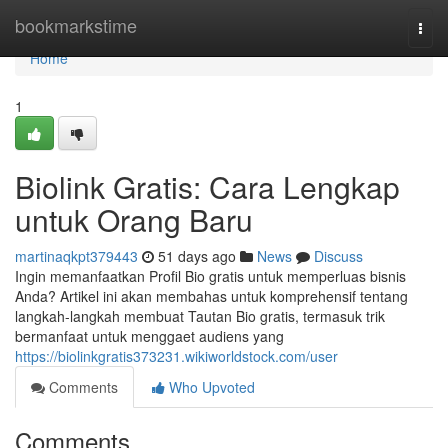
Home
bookmarkstime
Togg
navi
Home
1
Biolink Gratis: Cara Lengkap
untuk Orang Baru
martinaqkpt379443
51 days ago
News
Discuss
Ingin memanfaatkan Profil Bio gratis untuk memperluas bisnis
Anda? Artikel ini akan membahas untuk komprehensif tentang
langkah-langkah membuat Tautan Bio gratis, termasuk trik
bermanfaat untuk menggaet audiens yang
https://biolinkgratis373231.wikiworldstock.com/user
Comments
Who Upvoted
Comments