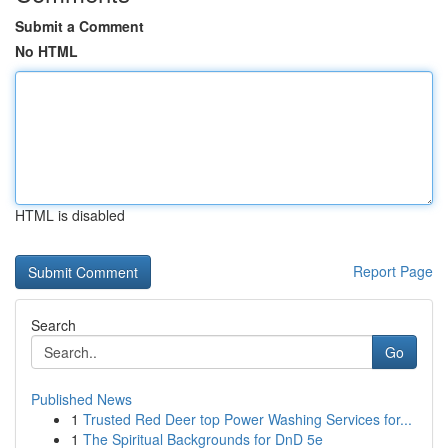
Submit a Comment
No HTML
HTML is disabled
Report Page
Search
Go
Published News
1
Trusted Red Deer top Power Washing Services for...
1
The Spiritual Backgrounds for DnD 5e