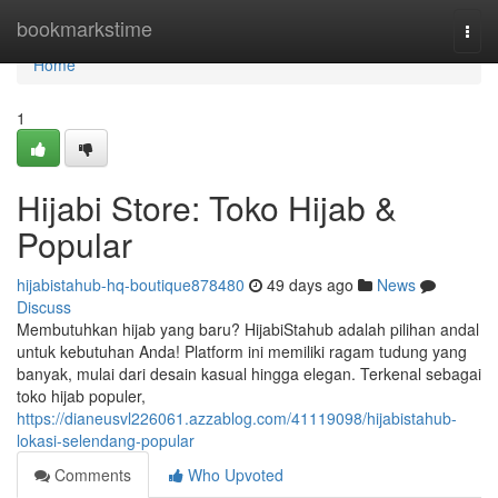
Home
bookmarkstime
Togg
navi
Home
1
Hijabi Store: Toko Hijab &
Popular
hijabistahub-hq-boutique878480
49 days ago
News
Discuss
Membutuhkan hijab yang baru? HijabiStahub adalah pilihan andal
untuk kebutuhan Anda! Platform ini memiliki ragam tudung yang
banyak, mulai dari desain kasual hingga elegan. Terkenal sebagai
toko hijab populer,
https://dianeusvl226061.azzablog.com/41119098/hijabistahub-
lokasi-selendang-popular
Comments
Who Upvoted