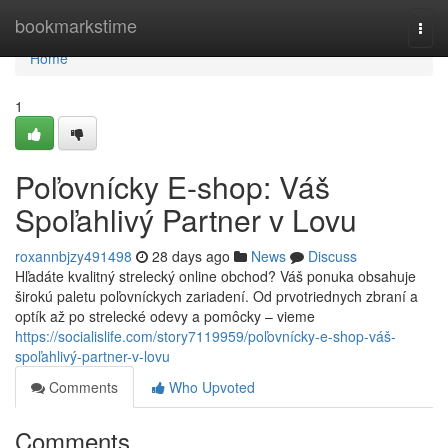
Home
bookmarkstime
Togg
navi
Home
1
Poľovnícky E-shop: Váš
Spoľahlivý Partner v Lovu
roxannbjzy491498
28 days ago
News
Discuss
Hľadáte kvalitný strelecký online obchod? Váš ponuka obsahuje
širokú paletu poľovníckych zariadení. Od prvotriednych zbraní a
optík až po strelecké odevy a pomôcky – vieme
https://socialislife.com/story7119959/poľovnícky-e-shop-váš-
spoľahlivý-partner-v-lovu
Comments
Who Upvoted
Comments