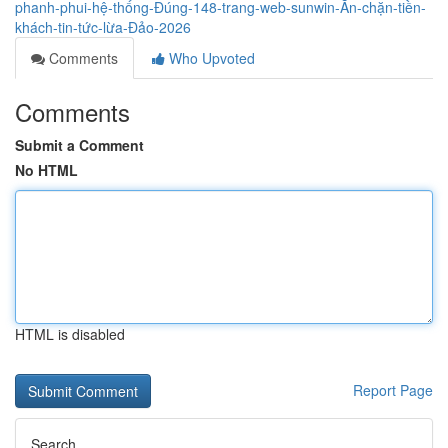
phanh-phui-hệ-thống-Đúng-148-trang-web-sunwin-Ăn-chặn-tiền-
khách-tin-tức-lừa-Đảo-2026
Comments
Who Upvoted
Comments
Submit a Comment
No HTML
HTML is disabled
Report Page
Search