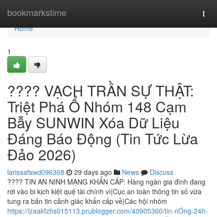
Home
bookmarkstime
Togg
navi
Home
1
???? VẠCH TRẦN SỰ THẬT:
Triệt Phá Ổ Nhóm 148 Cạm
Bẫy SUNWIN Xóa Dữ Liệu
Đáng Báo Động (Tin Tức Lừa
Đảo 2026)
larissafswd096368
29 days ago
News
Discuss
???? TIN AN NINH MẠNG KHẨN CẤP: Hàng ngàn gia đình đang
rơi vào bi kịch kiệt quệ tài chính vì|Cục an toàn thông tin số vừa
tung ra bản tin cảnh giác khẩn cấp về|Các hội nhóm
https://izaakfzhs015113.prublogger.com/40905360/tin-nÓng-24h-