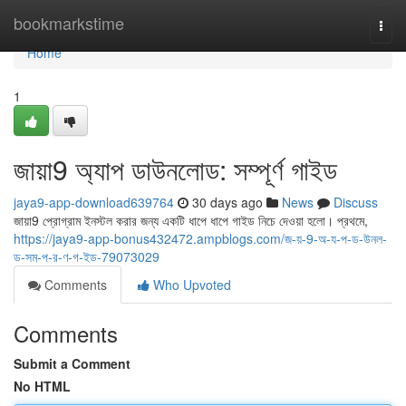
Home
bookmarkstime
Togg
navi
Home
1
জায়া9 অ্যাপ ডাউনলোড: সম্পূর্ণ গাইড
jaya9-app-download639764
30 days ago
News
Discuss
জায়া9 প্রোগ্রাম ইনস্টল করার জন্য একটি ধাপে ধাপে গাইড নিচে দেওয়া হলো। প্রথমে,
https://jaya9-app-bonus432472.ampblogs.com/জ-য়-9-অ-য-প-ড-উনল-
ড-সম-প-র-ণ-গ-ইড-79073029
Comments
Who Upvoted
Comments
Submit a Comment
No HTML