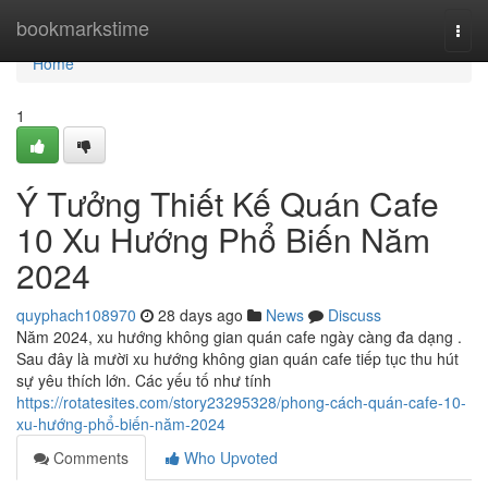
Home
bookmarkstime
Togg
navi
Home
1
Ý Tưởng Thiết Kế Quán Cafe
10 Xu Hướng Phổ Biến Năm
2024
quyphach108970
28 days ago
News
Discuss
Năm 2024, xu hướng không gian quán cafe ngày càng đa dạng .
Sau đây là mười xu hướng không gian quán cafe tiếp tục thu hút
sự yêu thích lớn. Các yếu tố như tính
https://rotatesites.com/story23295328/phong-cách-quán-cafe-10-
xu-hướng-phổ-biến-năm-2024
Comments
Who Upvoted