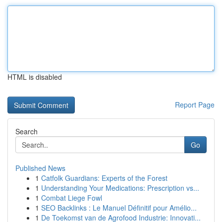
HTML is disabled
Report Page
Search
Go
Published News
1
Catfolk Guardians: Experts of the Forest
1
Understanding Your Medications: Prescription vs...
1
Combat Liege Fowl
1
SEO Backlinks : Le Manuel Définitif pour Amélio...
1
De Toekomst van de Agrofood Industrie: Innovati...