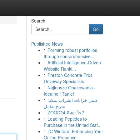
Search
Go
Published News
1
Forming robust portfolios
through comprehensive...
1
Artificial Intelligence-Driven
Website Ranki...
1
Preston Concrete Pros
Driveway Specialists
1
Najlepsze Opakowania -
Idealne i Tanie!
1
غسل خزانات الشراب بمكة:
شرح شامل
1
ZOOD24 คืออะไร?
1
Leading Peptides to
Purchase in the United Stat...
1
LC Winford: Enhancing Your
Online Presence