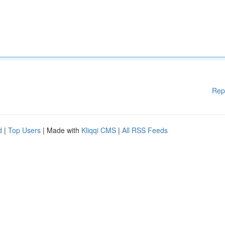
Rep
d
|
Top Users
| Made with
Kliqqi CMS
|
All RSS Feeds