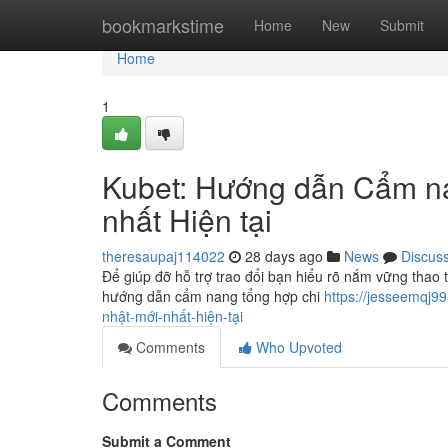
Home
bookmarkstime
Home
New
Submit
Home
1
Kubet: Hướng dẫn Cẩm na
nhất Hiện tại
theresaupaj114022
28 days ago
News
Discus
Để giúp đỡ hỗ trợ trao đổi bạn hiểu rõ nắm vững thao 
hướng dẫn cẩm nang tổng hợp chi
https://jesseemqj9
nhật-mới-nhất-hiện-tại
Comments
Who Upvoted
Comments
Submit a Comment