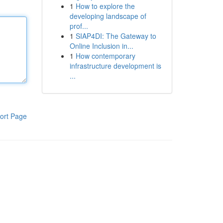
1
How to explore the
developing landscape of
prof...
1
SIAP4DI: The Gateway to
Online Inclusion in...
1
How contemporary
infrastructure development is
...
ort Page