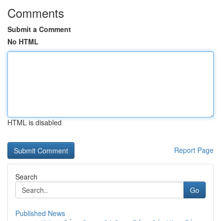
Comments
Submit a Comment
No HTML
HTML is disabled
Report Page
Search
Go
Published News