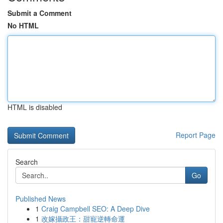
Submit a Comment
No HTML
HTML is disabled
Report Page
Search
Go
Published News
1
Craig Campbell SEO: A Deep Dive
1
改嫁攝政王：甜寵逆轉命運