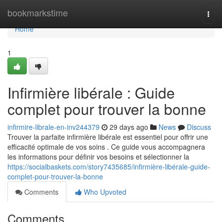
Home
bookmarkstime
Togg
navi
Home
1
Infirmière libérale : Guide
complet pour trouver la bonne
infirmire-librale-en-inv244379
29 days ago
News
Discuss
Trouver la parfaite infirmière libérale est essentiel pour offrir une
efficacité optimale de vos soins . Ce guide vous accompagnera
les informations pour définir vos besoins et sélectionner la
https://socialbaskets.com/story7435685/infirmière-libérale-guide-
complet-pour-trouver-la-bonne
Comments
Who Upvoted
Comments