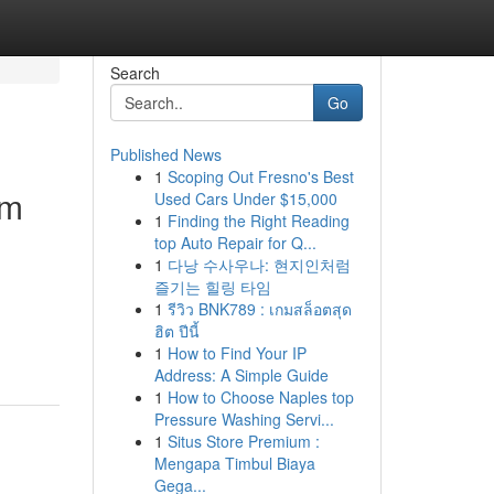
Search
Go
Published News
1
Scoping Out Fresno's Best
im
Used Cars Under $15,000
1
Finding the Right Reading
top Auto Repair for Q...
1
다낭 수사우나: 현지인처럼
즐기는 힐링 타임
1
รีวิว BNK789 : เกมสล็อตสุด
ฮิต ปีนี้
1
How to Find Your IP
Address: A Simple Guide
1
How to Choose Naples top
Pressure Washing Servi...
1
Situs Store Premium :
Mengapa Timbul Biaya
Gega...