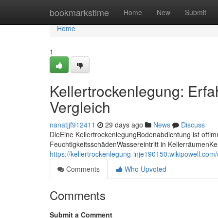
Home
bookmarkstime
Home
New
Submit
Home
1
Kellertrockenlegung: Erfa
Vergleich
nanatjjf912411
29 days ago
News
Discuss
DieEine KellertrockenlegungBodenabdichtung ist of
FeuchtigkeitsschädenWassereintritt in KellerräumenK
https://kellertrockenlegung-inje190150.wikipowell.com
Comments
Who Upvoted
Comments
Submit a Comment