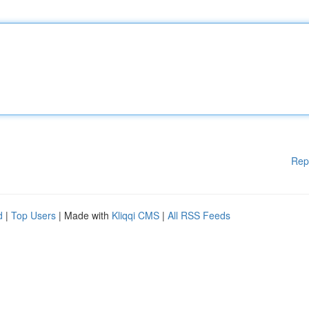
Rep
d
|
Top Users
| Made with
Kliqqi CMS
|
All RSS Feeds