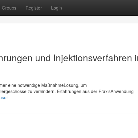
Groups
Register
Login
hrungen und Injektionsverfahren 
timmer eine notwendige MaßnahmeLösung, um
ellergeschosse zu verhindern. Erfahrungen aus der PraxisAnwendung
/user