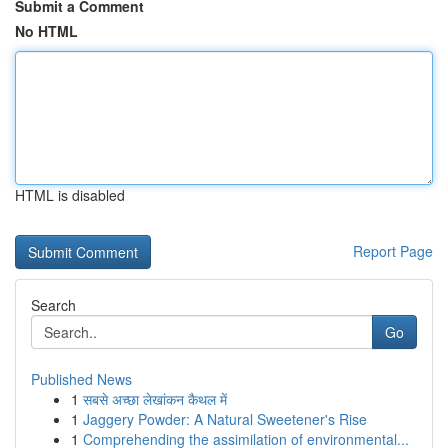
Submit a Comment
No HTML
HTML is disabled
Report Page
Search
Go
Published News
1
सबसे अच्छा लेखांकन कैथल में
1
Jaggery Powder: A Natural Sweetener's Rise
1
Comprehending the assimilation of environmental...