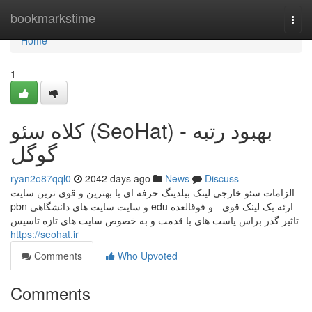
Home
bookmarkstime
Togg
navi
Home
1
کلاه سئو (SeoHat) - بهبود رتبه
گوگل
ryan2o87qql0
2042 days ago
News
Discuss
الزامات سئو خارجی لینک بیلدینگ حرفه ای با بهترین و قوی ترین سایت
pbn و سایت سایت های دانشگاهی edu ارئه بک لینک قوی - و فوقالعده
تاثیر گذر براس یاست های با قدمت و به خصوص سایت های تازه تاسیس
https://seohat.ir
Comments
Who Upvoted
Comments